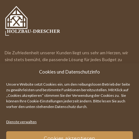
Die Zufriedenheit unserer Kunden liegt uns sehr am Herzen, wir
sind stets bemüht, die passende Lösung für jedes Budget zu
finden.
Cookies und Datenschutzinfo
IHR RUNDUM-PARTNER!
Unsere Website setzt Cookies ein, um den reibungslosen Betrieb der Seite
zu gewährleisten und bestimmte Funktionen bereitzustellen. Mit Klick auf
„Cookies akzeptieren“ stimmen Sie der Verwendung der Cookies zu. Sie
können Ihre
Cookie-Einstellungen
jederzeit ändern. Bitte lesen Sie auch
Hauptstraße 111, 7203 Wiesen
vorher den unten stehenden Datenschutz durch.
+43 664 730 063 50
Dienste verwalten
office@holzbau-drescher.at
Cookies akzeptieren