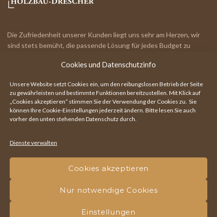
Die Zufriedenheit unserer Kunden liegt uns sehr am Herzen, wir
sind stets bemüht, die passende Lösung für jedes Budget zu
finden.
Cookies und Datenschutzinfo
IHR RUNDUM-PARTNER!
Unsere Website setzt Cookies ein, um den reibungslosen Betrieb der Seite
zu gewährleisten und bestimmte Funktionen bereitzustellen. Mit Klick auf
„Cookies akzeptieren“ stimmen Sie der Verwendung der Cookies zu. Sie
können Ihre
Cookie-Einstellungen
jederzeit ändern. Bitte lesen Sie auch
Hauptstraße 111, 7203 Wiesen
vorher den unten stehenden Datenschutz durch.
+43 664 730 063 50
Dienste verwalten
office@holzbau-drescher.at
Cookies akzeptieren
Nur notwendige Cookies
Holzbau Drescher | Ihr Fachmann rund ums Holz! - Alle Rechte
vorbehalten -
Impressum
|
Datenschutz
|
Cookies
|
Webdesign by
Einstellungen