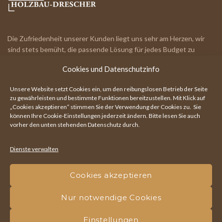
Die Zufriedenheit unserer Kunden liegt uns sehr am Herzen, wir
sind stets bemüht, die passende Lösung für jedes Budget zu
finden.
Cookies und Datenschutzinfo
IHR RUNDUM-PARTNER!
Unsere Website setzt Cookies ein, um den reibungslosen Betrieb der Seite
zu gewährleisten und bestimmte Funktionen bereitzustellen. Mit Klick auf
„Cookies akzeptieren“ stimmen Sie der Verwendung der Cookies zu. Sie
können Ihre
Cookie-Einstellungen
jederzeit ändern. Bitte lesen Sie auch
Hauptstraße 111, 7203 Wiesen
vorher den unten stehenden Datenschutz durch.
+43 664 730 063 50
Dienste verwalten
office@holzbau-drescher.at
Cookies akzeptieren
Nur notwendige Cookies
Holzbau Drescher | Ihr Fachmann rund ums Holz! - Alle Rechte
vorbehalten -
Impressum
|
Datenschutz
|
Cookies
|
Webdesign by
Einstellungen