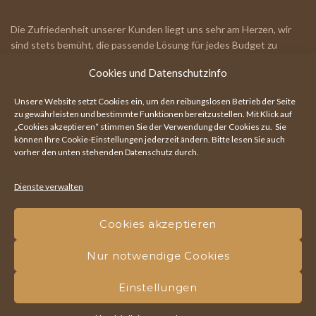
Die Zufriedenheit unserer Kunden liegt uns sehr am Herzen, wir
sind stets bemüht, die passende Lösung für jedes Budget zu
finden.
Cookies und Datenschutzinfo
IHR RUNDUM-PARTNER!
Unsere Website setzt Cookies ein, um den reibungslosen Betrieb der Seite
zu gewährleisten und bestimmte Funktionen bereitzustellen. Mit Klick auf
„Cookies akzeptieren“ stimmen Sie der Verwendung der Cookies zu. Sie
können Ihre
Cookie-Einstellungen
jederzeit ändern. Bitte lesen Sie auch
Hauptstraße 111, 7203 Wiesen
vorher den unten stehenden Datenschutz durch.
+43 664 730 063 50
Dienste verwalten
office@holzbau-drescher.at
Cookies akzeptieren
Nur notwendige Cookies
Holzbau Drescher | Ihr Fachmann rund ums Holz! - Alle Rechte
vorbehalten -
Impressum
|
Datenschutz
|
Cookies
|
Webdesign by
Einstellungen
HEXAGO